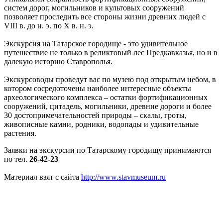
систем дорог, могильников и культовых сооружений
позволяет проследить все стороны жизни древних людей с
VIII в. до н. э. по X в. н. э.
Экскурсия на Татарское городище - это удивительное
путешествие не только в реликтовый лес Предкавказья, но и в
далекую историю Ставрополья.
Экскурсоводы проведут вас по музею под открытым небом, в
котором сосредоточены наиболее интересные объекты
археологического комплекса – остатки фортификационных
сооружений, цитадель, могильники, древние дороги и более
30 достопримечательностей природы – скалы, гроты,
живописные камни, родники, водопады и удивительные
растения.
Заявки на экскурсии по Татарскому городищу принимаются
по тел.
26-42-23
Материал взят с сайта
http://www.stavmuseum.ru