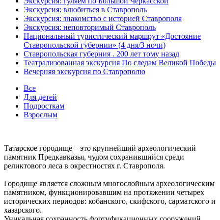
Экскурсия: гуляем по Большой Черкасской
Экскурсия: влюбиться в Ставрополь
Экскурсия: знакомство с историей Ставрополя
Экскурсия: неповторимый Ставрополь
Национальный туристический маршрут «Достояние
Ставропольской губернии» (4 дня/3 ночи)
Ставропольская губерния . 200 лет тому назад
Театрализованная экскурсия По следам Великой Победы
Вечерняя экскурсия по Ставрополю
Все
Для детей
Подросткам
Взрослым
Татарское городище – это крупнейший археологический
памятник Предкавказья, чудом сохранившийся среди
реликтового леса в окрестностях г. Ставрополя.
Городище является сложным многослойным археологическим
памятником, функционировавшим на протяжении четырех
исторических периодов: кобанского, скифского, сарматского и
хазарского.
Уникальная сохранность фортификационных сооружений,